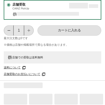
店舗受取
CAINZ PickUp
カートに入れる
最大注文数は
0
です
※価格は​店舗や​掲載場所で​異なる​場合が​あります。
店舗での受取は送料無料
送料について
店舗受取のお支払いについて