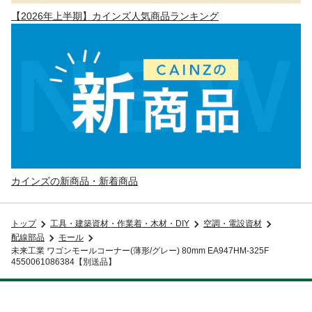
【2026年上半期】カインズ人気商品ランキング
カインズの新商品・新着商品
トップ
工具・建築資材・作業着・木材・DIY
空調・電設資材
配線部品
モール
未来工業 ワゴンモールコーナー(薄形/グレー) 80mm EA947HM-325F
4550061086384【別送品】