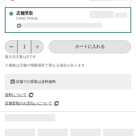
店舗受取
CAINZ PickUp
カートに入れる
最大注文数は
0
です
※価格は​店舗や​掲載場所で​異なる​場合が​あります。
店舗での受取は送料無料
送料について
店舗受取のお支払いについて