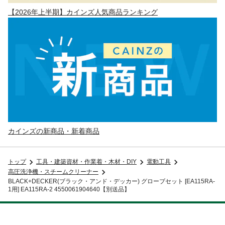
【2026年上半期】カインズ人気商品ランキング
カインズの新商品・新着商品
トップ
工具・建築資材・作業着・木材・DIY
電動工具
高圧洗浄機・スチームクリーナー
BLACK+DECKER(ブラック・アンド・デッカー) グローブセット [EA115RA-
1用] EA115RA-2 4550061904640【別送品】