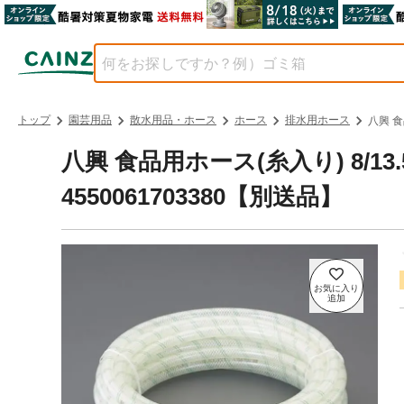
トップ
園芸用品
散水用品・ホース
ホース
排水用ホース
八興 食
八興 食品用ホース(糸入り) 8/13.5
4550061703380【別送品】