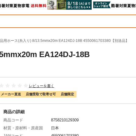
品用ホース(糸入り) 8/13.5mmx20m EA124DJ-18B 4550061703380【別送品】
mmx20m EA124DJ-18B
レビューを書く
メーカー直送
店舗受取で取寄せ可
店舗限定
商品の詳細
商品コード
8758210129309
材質・原材料・原産国
日本
JANコード
4550061703380