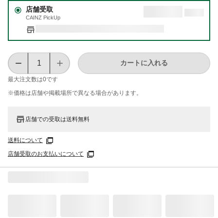
店舗受取
CAINZ PickUp
カートに入れる
最大注文数は
0
です
※価格は​店舗や​掲載場所で​異なる​場合が​あります。
店舗での受取は送料無料
送料について
店舗受取のお支払いについて