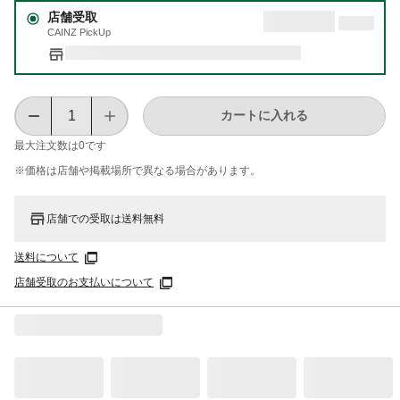
店舗受取
CAINZ PickUp
カートに入れる
最大注文数は
0
です
※価格は​店舗や​掲載場所で​異なる​場合が​あります。
店舗での受取は送料無料
送料について
店舗受取のお支払いについて