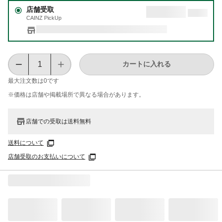
店舗受取
CAINZ PickUp
カートに入れる
最大注文数は
0
です
※価格は​店舗や​掲載場所で​異なる​場合が​あります。
店舗での受取は送料無料
送料について
店舗受取のお支払いについて