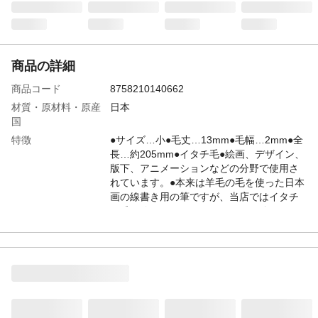
商品の詳細
商品コード
8758210140662
材質・原材料・原産
日本
国
特徴
●サイズ…小●毛丈…13mm●毛幅…2mm●全
長…約205mm●イタチ毛●絵画、デザイン、
版下、アニメーションなどの分野で使用さ
れています。●本来は羊毛の毛を使った日本
画の線書き用の筆ですが、当店ではイタチ
の毛を使用することにより、腰の強さ、ま
とまりの良さなどバランスの良い筆に仕上
げています。●本製品は手作りの為、一本毎
微妙に大きさが異なっています。●水性用
注意事項
※画像はEA109MG-23です。