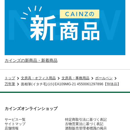
カインズの新商品・新着商品
トップ
文房具・オフィス用品
文房具・事務用品
ボールペン
万年筆
面相筆(イタチ毛) [小] EA109MG-21 4550061297896【別送品】
カインズオンラインショップ
サービス一覧
特定商取引法に基づく表記
サイトマップ
古物営業法に基づく表記
店舗情報
酒類販売管理者標識の掲示