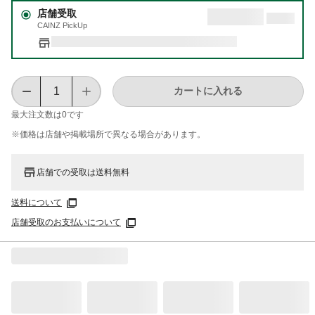
店舗受取
CAINZ PickUp
カートに入れる
最大注文数は
0
です
※価格は​店舗や​掲載場所で​異なる​場合が​あります。
店舗での受取は送料無料
送料について
店舗受取のお支払いについて