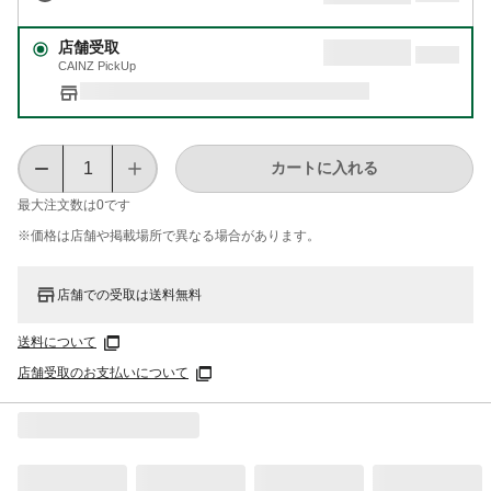
店舗受取
CAINZ PickUp
カートに入れる
最大注文数は
0
です
※価格は​店舗や​掲載場所で​異なる​場合が​あります。
店舗での受取は送料無料
送料について
店舗受取のお支払いについて