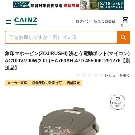
ログイン・新規会員登録
カート
象印マホービン(ZOJIRUSHI) 沸とう電動ポット(マイコン)
AC100V/700W(3.0L) EA763AR-47D 4550061291276【別
送品】
レビューを書く
メーカー直送
店舗受取で取寄せ可
店舗限定