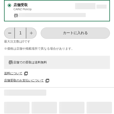
店舗受取
CAINZ PickUp
カートに入れる
最大注文数は
0
です
※価格は​店舗や​掲載場所で​異なる​場合が​あります。
店舗での受取は送料無料
送料について
店舗受取のお支払いについて