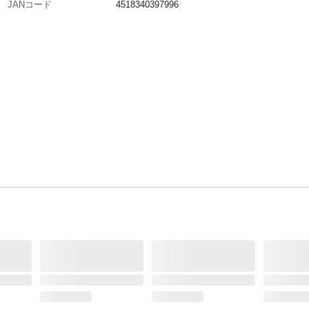
JANコード
4518340397996