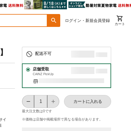
ログイン・新規会員登録
カート
品】
配送不可
店舗受取
CAINZ PickUp
カートに入れる
最大注文数は
0
です
※価格は​店舗や​掲載場所で​異なる​場合が​あります。
●サイ
脂