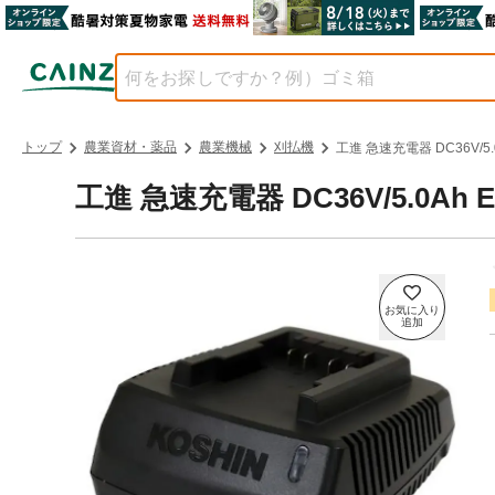
トップ
農業資材・薬品
農業機械
刈払機
工進 急速充電器 DC36V/5.0
工進 急速充電器 DC36V/5.0Ah E