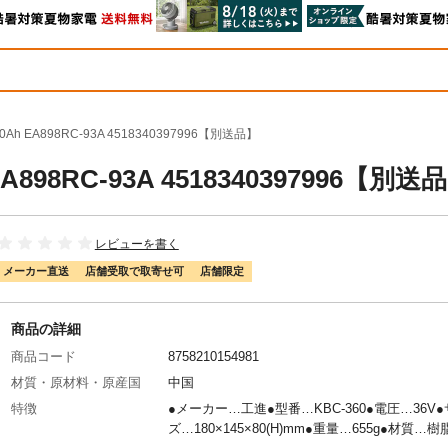
Ah EA898RC-93A 4518340397996【別送品】
A898RC-93A 4518340397996【別送
レビューを書く
メーカー直送
店舗受取で取寄せ可
店舗限定
商品の詳細
商品コード
8758210154981
材質・原材料・原産国
中国
特徴
●メーカー…工進●型番…KBC-360●電圧…36V
ズ…180×145×80(H)mm●重量…655g●材質…樹