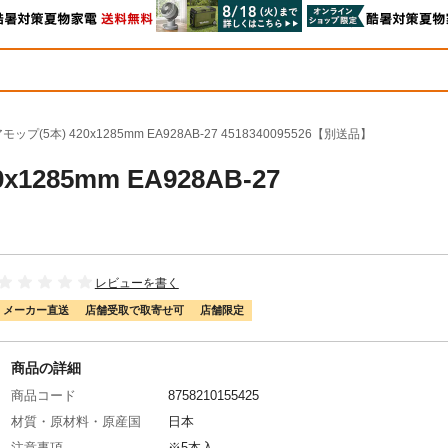
プ(5本) 420x1285mm EA928AB-27 4518340095526【別送品】
285mm EA928AB-27
レビューを書く
メーカー直送
店舗受取で取寄せ可
店舗限定
商品の詳細
商品コード
8758210155425
材質・原材料・原産国
日本
注意事項
※5本入