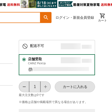
ログイン・新規会員登録
カート
配送不可
店舗受取
CAINZ PickUp
カートに入れる
最大注文数は
0
です
※価格は​店舗や​掲載場所で​異なる​場合が​あります。