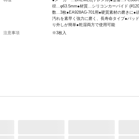
径…φ63.5mm●材質…シリコンカーバイド (#120
数…3枚●EA928AG-701用●硬質素材の磨きに●
汚れを素早く強力に磨く、長寿命タイプ●パッ
り外しが簡単●乾湿両方で使用可能
注意事項
※3枚入
JANコード
4550061409930