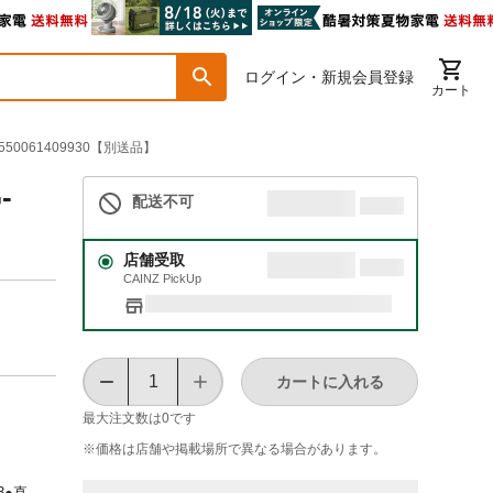
ログイン・新規会員登録
カート
4550061409930【別送品】
-
配送不可
店舗受取
CAINZ PickUp
カートに入れる
最大注文数は
0
です
※価格は​店舗や​掲載場所で​異なる​場合が​あります。
3●直