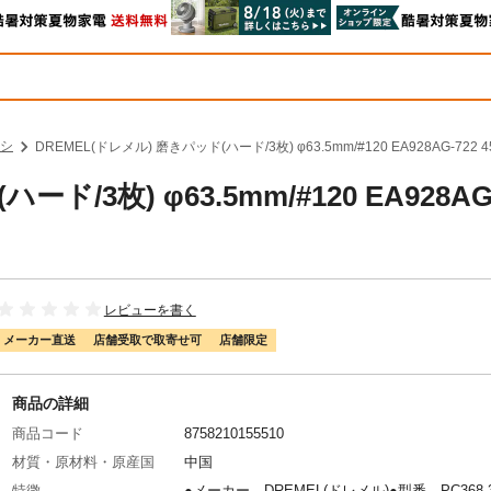
シ
DREMEL(ドレメル) 磨きパッド(ハード/3枚) φ63.5mm/#120 EA928AG-722 
ド/3枚) φ63.5mm/#120 EA928AG
レビューを書く
メーカー直送
店舗受取で取寄せ可
店舗限定
商品の詳細
商品コード
8758210155510
材質・原材料・原産国
中国
特徴
●メーカー…DREMEL(ドレメル)●型番…PC368-