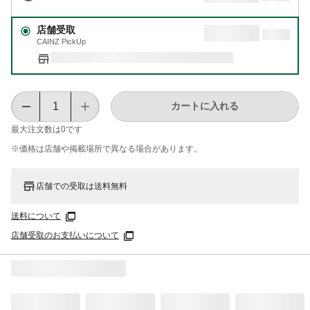
店舗受取
CAINZ PickUp
カートに入れる
最大注文数は
0
です
※価格は​店舗や​掲載場所で​異なる​場合が​あります。
店舗での受取は送料無料
送料について
店舗受取のお支払いについて