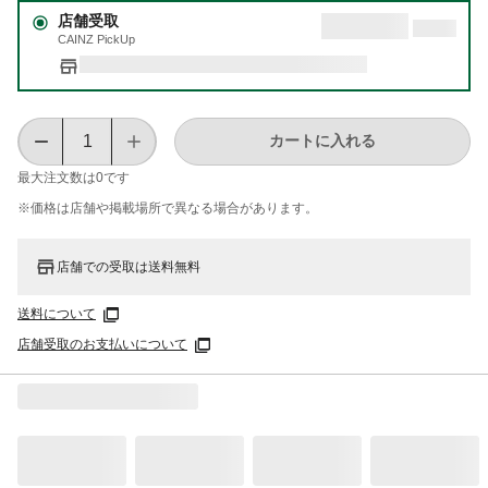
店舗受取
CAINZ PickUp
カートに入れる
最大注文数は
0
です
※価格は​店舗や​掲載場所で​異なる​場合が​あります。
店舗での受取は送料無料
送料について
店舗受取のお支払いについて