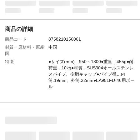
商品の詳細
商品コード
8758210156061
材質・原材料・原産
中国
国
特徴
●サイズ(mm)…950～1800●重量…455g●耐
荷重…10kg●材質…SUS304オールステンレ
スパイプ、樹脂キャップ●パイプ径…内
筒:19mm、外筒:22mm●EA951FD-46用ポー
ル
JANコード
4550061423349