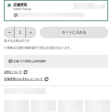
店舗受取
CAINZ PickUp
カートに入れる
最大注文数は
0
です
※価格は​店舗や​掲載場所で​異なる​場合が​あります。
店舗での受取は送料無料
送料について
店舗受取のお支払いについて