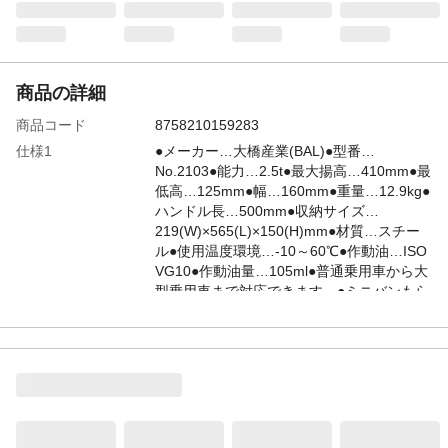
商品の詳細
商品コード
8758210159283
仕様1
●メーカー…大橋産業(BAL)●型番…
No.2103●能力…2.5t●最大揚高…410mm●最
低高…125mm●幅…160mm●重量…12.9kg●
ハンドル長…500mm●収納サイズ…
219(W)×565(L)×150(H)mm●材質…スチー
ル●使用温度環境…-10～60℃●作動油…ISO
VG10●作動油量…105ml●普通乗用車から大
型乗用車まで対応できます。●ミニバンもら
くらくUP！●両輪をらくらくジャッキアッ
プ
仕様2
●スローダウン機構搭載ジャッキダウン時、
リフティングアームがゆっくりと下がるこ
とで、車体の急激な降下による衝撃を防ぎ
ます。
商品コード / 型番
EA993LB-7