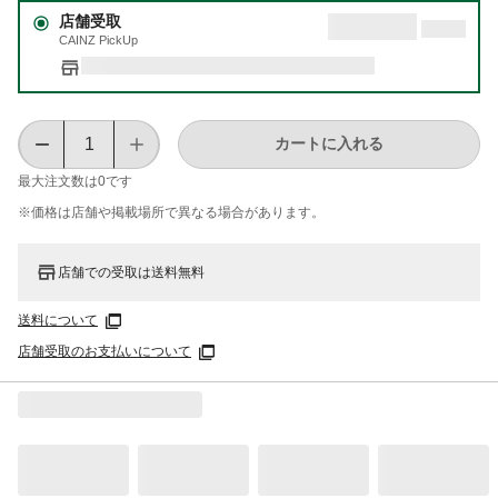
店舗受取
CAINZ PickUp
カートに入れる
最大注文数は
0
です
※価格は​店舗や​掲載場所で​異なる​場合が​あります。
店舗での受取は送料無料
送料について
店舗受取のお支払いについて