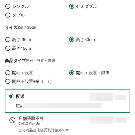
シングル
セミダブル
ダブル
サイズ2
高さ33cm
高さ26cm
高さ33cm
高さ45cm
商品タイプ
開梱＋設置＋階層
開梱＋設置
開梱＋設置＋階層
開梱＋設置+吊り上げ
配送
店舗受取不可
CAINZ PickUp
この商品は店舗受取対象外です