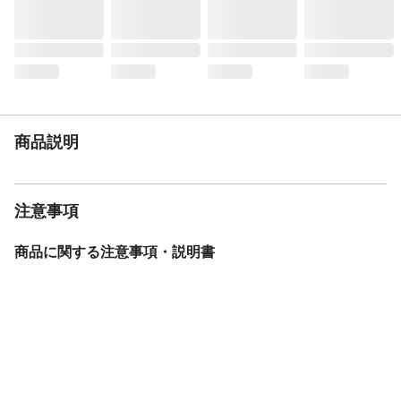
マットレスの搭載ではフレームが破損する
恐れがあります。●組み立て式ですが搬入経
路をご確認の上お求めください
JANコード
81034254002
商品説明
注意事項
商品に関する注意事項・説明書