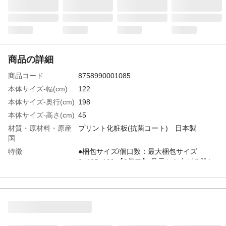
商品の詳細
商品コード
8758990001085
本体サイズ-幅(cm)
122
本体サイズ-奥行(cm)
198
本体サイズ-高さ(cm)
45
材質・原材料・原産
プリント化粧板(抗菌コート) 日本製
国
特徴
●梱包サイズ/個口数：最大梱包サイズ
6×125×199 【9個口】 足元から上がる跳ね
上げ深型収納付きモデル オフシーズンの布
団や衣類、スーツケースなどを収納できま
す。
注意事項
●オーダー品のため、ご注文後のキャンセル
はお受けできません。●必ずベッドマットレ
スを載せてご利用ください。敷布団や薄型