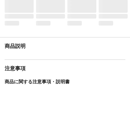
マットレスの搭載ではフレームが破損する
恐れがあります。●組み立て式ですが搬入経
路をご確認の上お求めください
JANコード
81015254002
商品説明
注意事項
商品に関する注意事項・説明書