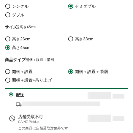
シングル
セミダブル
ダブル
サイズ2
高さ45cm
高さ26cm
高さ33cm
高さ45cm
商品タイプ
開梱＋設置＋階層
開梱＋設置
開梱＋設置＋階層
開梱＋設置+吊り上げ
配送
店舗受取不可
CAINZ PickUp
この商品は店舗受取対象外です