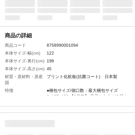
商品の詳細
商品コード
8758990001094
本体サイズ-幅(cm)
122
本体サイズ-奥行(cm)
198
本体サイズ-高さ(cm)
45
材質・原材料・原産
プリント化粧板(抗菌コート) 日本製
国
特徴
●梱包サイズ/個口数：最大梱包サイズ
6×125×199 【9個口】 足元から上がる跳ね
上げ極深収納付きモデル オフシーズンの布
団や衣類、スーツケースや衣装ケースなど
を収納できます。
注意事項
●オーダー品のため、ご注文後のキャンセル
はお受けできません。●必ずベッドマットレ
スを載せてご利用ください。敷布団や薄型