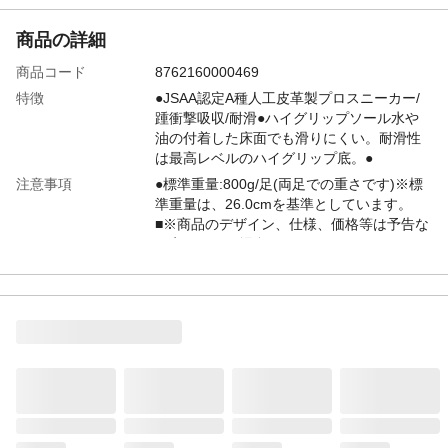
商品の詳細
商品コード
8762160000469
特徴
●JSAA認定A種人工皮革製プロスニーカー/
踵衝撃吸収/耐滑●ハイグリップソール水や
油の付着した床面でも滑りにくい。耐滑性
は最高レベルのハイグリップ底。●
注意事項
●標準重量:800g/足(両足での重さです)※標
準重量は、26.0cmを基準としています。
■※商品のデザイン、仕様、価格等は予告な
く変更になる場合がございます。
本体重量(g)
800g
材質・原材料・原産
●先芯:ワイド樹脂●甲被:人工皮革/メッシュ●
国
中敷:EVA3Dカップインソール(抗菌・防臭)●
靴底:EVA/合成ゴム ベトナム
JANコード
4548890523415
商品コード / 型番
21250996_17
関連キーワード
作業靴, 仕事靴, 22～30cm展開