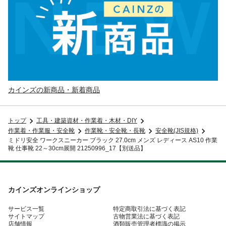
カインズの新商品・新着商品
トップ
工具・建築資材・作業着・木材・DIY
作業着・作業服・安全靴
作業靴・安全靴・長靴
安全靴(JIS規格)
ミドリ安全 ワークスニーカー ブラック 27.0cm メンズ レディース AS10 作業
靴 仕事靴 22～30cm展開 21250996_17【別送品】
カインズオンラインショップ
サービス一覧
特定商取引法に基づく表記
サイトマップ
古物営業法に基づく表記
店舗情報
酒類販売管理者標識の掲示