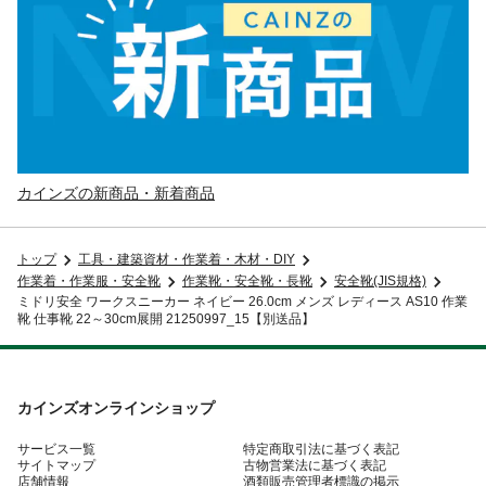
カインズの新商品・新着商品
トップ
工具・建築資材・作業着・木材・DIY
作業着・作業服・安全靴
作業靴・安全靴・長靴
安全靴(JIS規格)
ミドリ安全 ワークスニーカー ネイビー 26.0cm メンズ レディース AS10 作業
靴 仕事靴 22～30cm展開 21250997_15【別送品】
カインズオンラインショップ
サービス一覧
特定商取引法に基づく表記
サイトマップ
古物営業法に基づく表記
店舗情報
酒類販売管理者標識の掲示