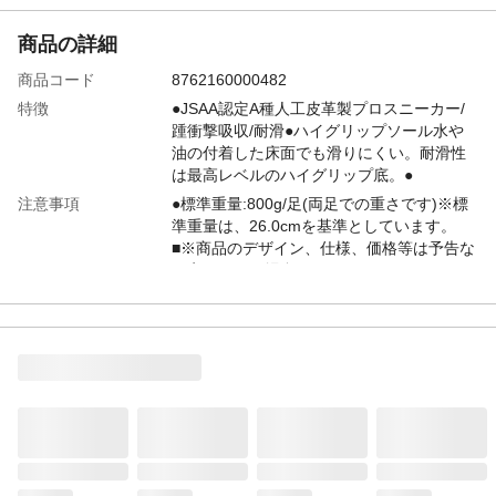
商品の詳細
商品コード
8762160000482
特徴
●JSAA認定A種人工皮革製プロスニーカー/
踵衝撃吸収/耐滑●ハイグリップソール水や
油の付着した床面でも滑りにくい。耐滑性
は最高レベルのハイグリップ底。●
注意事項
●標準重量:800g/足(両足での重さです)※標
準重量は、26.0cmを基準としています。
■※商品のデザイン、仕様、価格等は予告な
く変更になる場合がございます。
本体重量(g)
800g
材質・原材料・原産
●先芯:ワイド樹脂●甲被:人工皮革/メッシュ●
国
中敷:EVA3Dカップインソール(抗菌・防臭)●
靴底:EVA/合成ゴム ベトナム
JANコード
4548890523514
商品コード / 型番
21250997_15
関連キーワード
作業靴, 仕事靴, 22～30cm展開