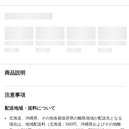
本体サイズ-奥行(cm)
17
本体サイズ-高さ(cm)
2
本体重量(g)
136g
材質・原材料・原産
ドイツ
国
メーカー名
KNIPEX
ブランド名
クニペックス
JANコード
4003773071426
商品コード / 型番
506035516
関連キーワード
ストリッピング, ハードワイヤー, 多機能ペ
商品説明
ンチ
注意事項
配送地域・送料について
北海道、沖縄県、その他各都道府県の離島地域が配送先となる
場合は、地域配送料（北海道：500円、沖縄県およびその他離