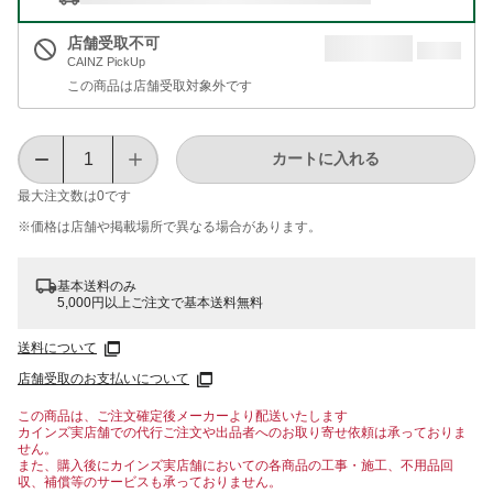
店舗受取不可
CAINZ PickUp
この商品は店舗受取対象外です
カートに入れる
最大注文数は
0
です
※価格は​店舗や​掲載場所で​異なる​場合が​あります。
基本送料のみ
5,000円以上ご注文で基本送料無料
送料について
店舗受取のお支払いについて
この商品は、ご注文確定後メーカーより配送いたします
カインズ実店舗での代行ご注文や出品者へのお取り寄せ依頼は承っておりま
せん。
また、購入後にカインズ実店舗においての各商品の工事・施工、不用品回
収、補償等のサービスも承っておりません。