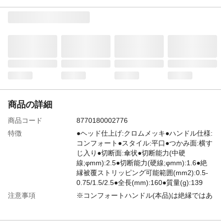
商品の詳細
商品コード
8770180002776
特徴
●ヘッド仕上げ:クロムメッキ●ハンドル仕様:
コンフォート●スタイル:平口●つかみ面:横す
じ入り●切断面:傘状●切断能力(中硬
線;φmm):2.5●切断能力(硬線;φmm):1.6●絶
縁被覆ストリッピング可能範囲(mm2):0.5-
0.75/1.5/2.5●全長(mm):160●質量(g):139
注意事項
※コンフォートハンドル(本品)は絶縁ではあ
りません。
本体サイズ-幅(cm)
6