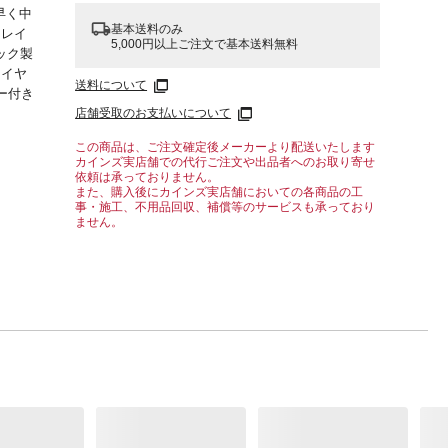
早く中
基本送料のみ
トレイ
5,000円以上ご注文で基本送料無料
ック製
ライヤ
送料について
ラー付き
店舗受取のお支払いについて
この商品は、ご注文確定後メーカーより配送いたします
カインズ実店舗での代行ご注文や出品者へのお取り寄せ
依頼は承っておりません。
また、購入後にカインズ実店舗においての各商品の工
事・施工、不用品回収、補償等のサービスも承っており
ません。