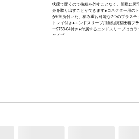
状態で開くので接続を外すことなく、簡単に素
身を取り出すことができます●コネクター用の
が6箇所付いた、積み重ね可能な2つのプラスチ
トレイ付き●エンドスリーブ用自動調整圧着プ
ー9753-04付き●付属するエンドスリーブはカ
タイプ
本体サイズ-幅(cm)
17
本体サイズ-奥行(cm)
27
本体サイズ-高さ(cm)
7
本体重量(g)
1420g
材質・原材料・原産国
ドイツ
メーカー名
KNIPEX
ブランド名
クニペックス
JANコード
4003773028574
商品コード / 型番
506285009
関連キーワード
クリンピングプライヤー, 端子圧着, 工具セット