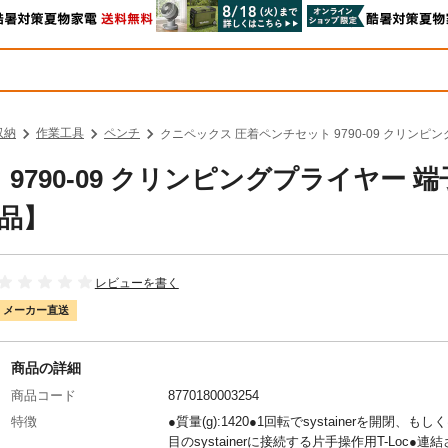
収納
作業工具
ペンチ
クニペックス 圧着ペンチセット 9790-09 クリンピン
790-09 クリンピングプライヤー 端
送品】
レビューを書く
メーカー直送
商品の詳細
商品コード
8770180003254
特徴
●質量(g):1420●1回転でsystainerを開閉、もし
目のsystainerに接続する片手操作用T-Loc●連