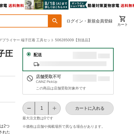
ログイン・新規会員登録
カート
グプライヤー 端子圧着 工具セット 506285009【別送品】
子圧
配送
店舗受取不可
CAINZ PickUp
この商品は店舗受取対象外です
カートに入れる
最大注文数は
0
です
くは2つ
※価格は​店舗や​掲載場所で​異なる​場合が​あります。
結された