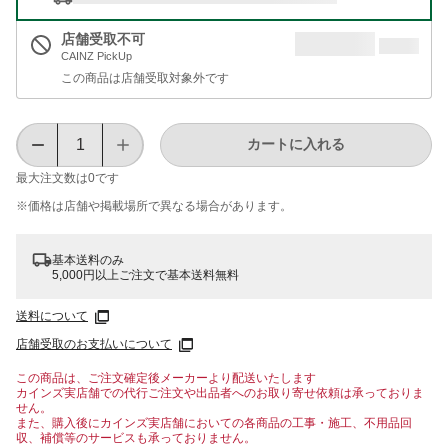
店舗受取不可
CAINZ PickUp
この商品は店舗受取対象外です
カートに入れる
最大注文数は
0
です
※価格は​店舗や​掲載場所で​異なる​場合が​あります。
基本送料のみ
5,000円以上ご注文で基本送料無料
送料について
店舗受取のお支払いについて
この商品は、ご注文確定後メーカーより配送いたします
カインズ実店舗での代行ご注文や出品者へのお取り寄せ依頼は承っておりま
せん。
また、購入後にカインズ実店舗においての各商品の工事・施工、不用品回
収、補償等のサービスも承っておりません。