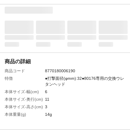
商品の詳細
商品コード
8770180006190
特徴
●打撃面径(φmm):32●80176専用の交換ウレ
タンヘッド
本体サイズ-幅(cm)
6
本体サイズ-奥行(cm)
11
本体サイズ-高さ(cm)
3
本体重量(g)
14g
材質・原材料・原産
日本
国