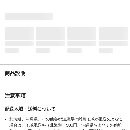
メーカー名
SIGNET
ブランド名
シグネット
JANコード
4545301041827
商品コード / 型番
856880190
関連キーワード
スチール, ウレタンヘッド, DIY
商品説明
注意事項
配送地域・送料について
北海道、沖縄県、その他各都道府県の離島地域が配送先となる
場合は、地域配送料（北海道：500円、沖縄県およびその他離