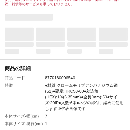
収、補償等のサービスも承っておりません。
商品の詳細
商品コード
8770180006540
特徴
●材質:クロームモリブデンバナジウム鋼
(S2)●硬度:HRC58-60●差込角
(HEX):1/4(6.35mm)●全長(mm):50●サイ
ズ:20IP●入数:6本●ネジの締付、緩めに使用
します※代表画像です
本体サイズ-幅(cm)
7
本体サイズ-奥行(cm)
1