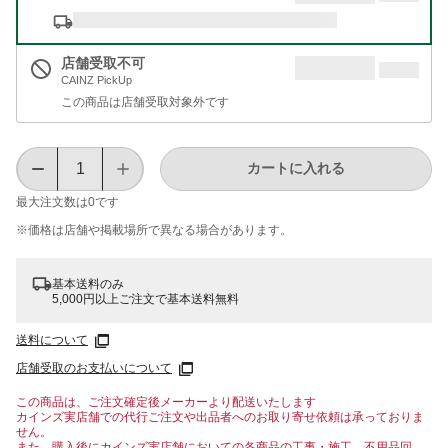
店舗受取不可
CAINZ PickUp
この商品は店舗受取対象外です
カートに入れる
最大注文数は
0
です
※価格は​店舗や​掲載場所で​異なる​場合が​あります。
基本送料のみ
5,000円以上ご注文で基本送料無料
送料について
店舗受取のお支払いについて
この商品は、ご注文確定後メーカーより配送いたします
カインズ実店舗での代行ご注文や出品者へのお取り寄せ依頼は承っておりま
せん。
また、購入後にカインズ実店舗においての各商品の工事・施工、不用品回