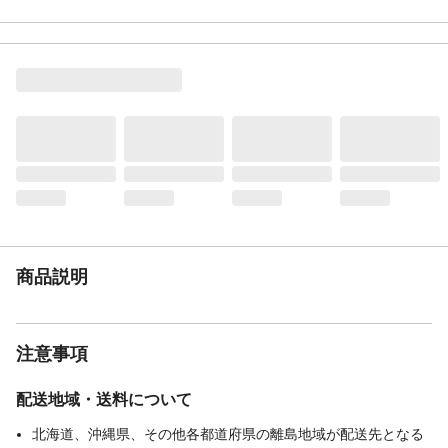
本体サイズ-高さ(cm)
6
本体重量(g)
100g
材質・原材料・原産
台湾
国
メーカー名
SLOKY
ブランド名
スローキー
JANコード
4545301111094
商品コード / 型番
857000041
関連キーワード
1/4HEX, トルクスプラス, 自動車整備
商品説明
注意事項
配送地域・送料について
北海道、沖縄県、その他各都道府県の離島地域が配送先となる