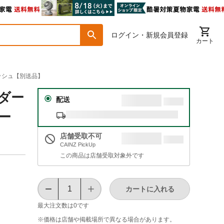
ログイン・新規会員登録
カート
リッシュ【別送品】
/ダー
配送
リー
店舗受取不可
CAINZ PickUp
この商品は店舗受取対象外です
カートに入れる
最大注文数は
0
です
※価格は​店舗や​掲載場所で​異なる​場合が​あります。