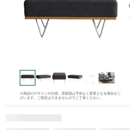
※商品のデザインや仕様、原産国は予告なく変更となる場合がご
ざいます。ご指定はできませんのでご了承ください。