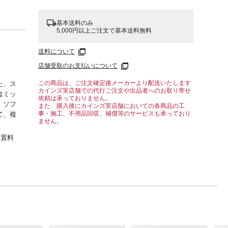
基本送料のみ
5,000円以上ご注文で基本送料無料
送料について
店舗受取のお支払いについて
この商品は、ご注文確定後メーカーより配送いたします
た、ス
カインズ実店舗での代行ご注文や出品者へのお取り寄せ
はミッ
依頼は承っておりません。
。ソフ
また、購入後にカインズ実店舗においての各商品の工
事・施工、不用品回収、補償等のサービスも承っており
て、複
ません。
設置料
さんの
ござい