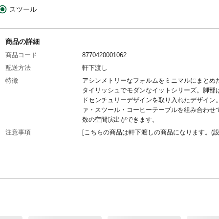
スツール
商品の詳細
商品コード
8770420001062
配送方法
軒下渡し
特徴
アシンメトリーなフォルムをミニマルにまとめ
タイリッシュでモダンなイットシリーズ。脚部
ドセンチュリーデザインを取り入れたデザイン
ァ・スツール・コーヒーテーブルを組み合わせ
数の空間演出ができます。
注意事項
[こちらの商品は軒下渡しの商品になります。(
金含まず)]本商品は軒下渡しです。ドライバー
みで荷卸しが困難な場合、お手伝い頂く場合が
ます。
本体サイズ-幅(cm)
105
本体サイズ-奥行(cm)
58
本体サイズ-高さ(cm)
22
本体重量
14kg