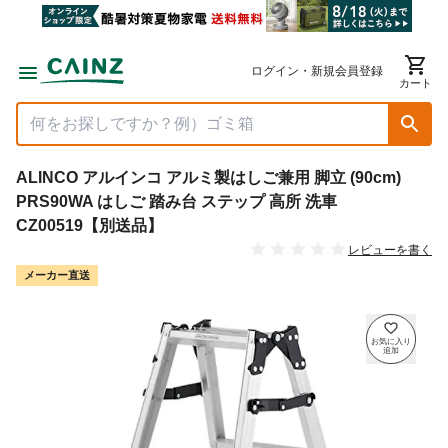
ログイン・新規会員登録
カート
ALINCO アルインコ アルミ製はしご兼用 脚立 (90cm)
PRS90WA はしご 踏み台 ステップ 高所 洗車
CZ00519【別送品】
レビューを書く
メーカー直送