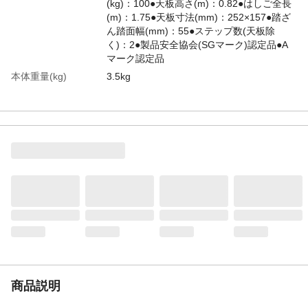
(kg)：100●天板高さ(m)：0.82●はしご全長
(m)：1.75●天板寸法(mm)：252×157●踏ざ
ん踏面幅(mm)：55●ステップ数(天板除
く)：2●製品安全協会(SGマーク)認定品●A
マーク認定品
本体重量(kg)
3.5kg
材質・原材料・原産
アルミ中国
国
JANコード
4969182239171
商品コード / 型番
CZ00519
関連キーワード
はしご, 踏み台 ステップ 高所 洗車
商品説明