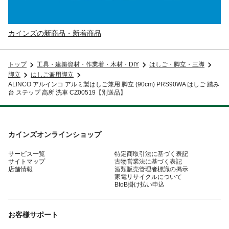
カインズの新商品・新着商品
トップ
工具・建築資材・作業着・木材・DIY
はしご・脚立・三脚
脚立
はしご兼用脚立
ALINCO アルインコ アルミ製はしご兼用 脚立 (90cm) PRS90WA はしご 踏み
台 ステップ 高所 洗車 CZ00519【別送品】
カインズオンラインショップ
サービス一覧
特定商取引法に基づく表記
サイトマップ
古物営業法に基づく表記
店舗情報
酒類販売管理者標識の掲示
家電リサイクルについて
BtoB掛け払い申込
お客様サポート