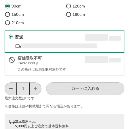
90cm
120cm
150cm
180cm
210cm
配送
店舗受取不可
CAINZ PickUp
この商品は店舗受取対象外です
カートに入れる
最大注文数は
0
です
※価格は​店舗や​掲載場所で​異なる​場合が​あります。
基本送料のみ
5,000円以上ご注文で基本送料無料