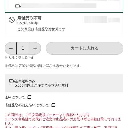
店舗受取不可
CAINZ PickUp
この商品は店舗受取対象外です
カートに入れる
最大注文数は
0
です
※価格は​店舗や​掲載場所で​異なる​場合が​あります。
基本送料のみ
5,000円以上ご注文で基本送料無料
送料について
店舗受取のお支払いについて
この商品は、ご注文確定後メーカーより配送いたします
カインズ実店舗での代行ご注文や出品者へのお取り寄せ依頼は承っておりま
せん。
また、購入後にカインズ実店舗においての各商品の工事・施工、不用品回