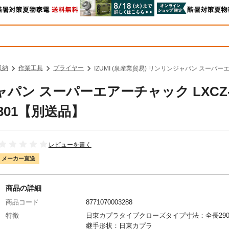
収納
作業工具
プライヤー
IZUMI (泉産業貿易) リンリンジャパン スーパーエ
ジャパン スーパーエアーチャック LXCZ-
301【別送品】
レビューを書く
メーカー直送
商品の詳細
商品コード
8771070003288
特徴
日東カプラタイプクローズタイプ寸法：全長290
継手形状：日東カプラ