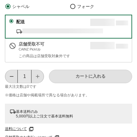
シャベル
フォーク
配送
店舗受取不可
CAINZ PickUp
この商品は店舗受取対象外です
カートに入れる
最大注文数は
0
です
※価格は​店舗や​掲載場所で​異なる​場合が​あります。
基本送料のみ
5,000円以上ご注文で基本送料無料
送料について