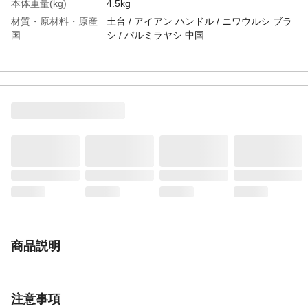
本体重量(kg)
4.5kg
材質・原材料・原産
土台 / アイアン ハンドル / ニワウルシ ブラ
国
シ / パルミラヤシ 中国
特徴
思わず引き抜きたくなる、ガーデンツール
をモチーフにしたブーツブラシ。アフリカ
の乾燥地帯に自生する植物亀甲竜を連想さ
せるようなヒビ割れたデザインの土台に
は、『BOTANY』のロゴと、『RUB UP(磨
き上げる)』の一言をエンボスで施しまし
た。大人から子どもまで、遊び感覚で泥を
落とせます。
JANコード
4997337087919
商品説明
注意事項