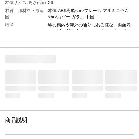
本体サイズ-高さ(cm)
38
材質・原材料・原産
本体:ABS樹脂<br>フレーム:アルミニウム
国
<br>カバー:ガラス 中国
特徴
駅の構内や海外の通りにある様な、両面表
示のビッグサイズウォールクロック。イン
テリアのアクセントとしての存在感は抜群
です。お部屋の雰囲気に合わせて選べる、
嬉しい3色展開です。
JANコード
4997337242998
商品説明