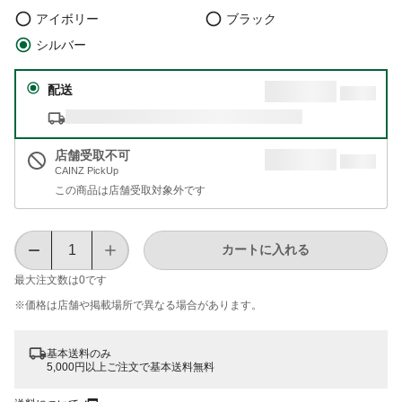
アイボリー
ブラック
シルバー
配送
店舗受取不可
CAINZ PickUp
この商品は店舗受取対象外です
カートに入れる
最大注文数は
0
です
※価格は​店舗や​掲載場所で​異なる​場合が​あります。
基本送料のみ
5,000円以上ご注文で基本送料無料