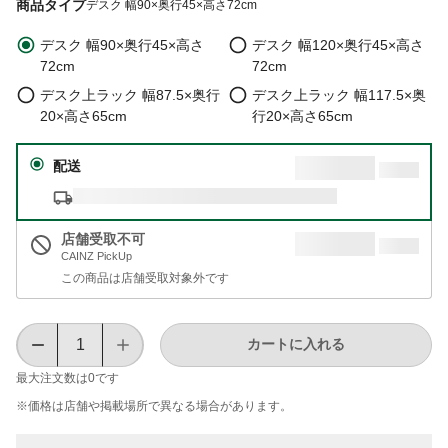
商品タイプ
デスク 幅90×奥行45×高さ72cm
デスク 幅90×奥行45×高さ
デスク 幅120×奥行45×高さ
72cm
72cm
デスク上ラック 幅87.5×奥行
デスク上ラック 幅117.5×奥
20×高さ65cm
行20×高さ65cm
配送
店舗受取不可
CAINZ PickUp
この商品は店舗受取対象外です
カートに入れる
最大注文数は
0
です
※価格は​店舗や​掲載場所で​異なる​場合が​あります。