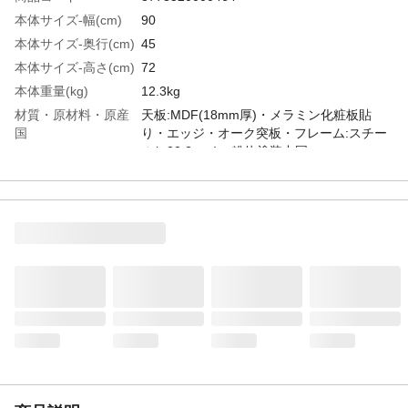
本体サイズ-幅(cm)
90
本体サイズ-奥行(cm)
45
本体サイズ-高さ(cm)
72
本体重量(kg)
12.3kg
材質・原材料・原産
天板:MDF(18mm厚)・メラミン化粧板貼
国
り・エッジ・オーク突板・フレーム:スチー
ル(φ22.2mm)・粉体塗装中国
特徴
傷や汚れに強いメラミンを使用したブラッ
クの天板にはエッジ部分のオーク材とスマ
ートなフレームを組み合わせることでシン
プルなお部屋にも相性が良いシックなワー
クスペースを作ることが出来ます。必要に
応じてデスク上ラックやインワゴンを使う
ことでより使いやすくワークスペースを整
えることが出来ます。●クロスバーを組み替
えることで、棚板は左右どちらでも使用で
きます。●脚部にアジャスター付。
注意事項
耐荷重:天板:30kg 、棚板:5kg 幅90×奥行45×
高さ72cm
JANコード
4933178139905