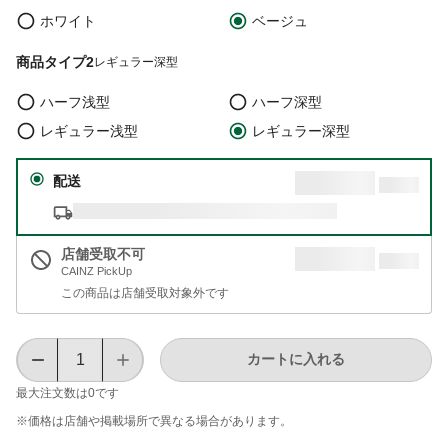
ホワイト
ベージュ
商品タイプ2
レギュラー深型
ハーフ浅型
ハーフ深型
レギュラー浅型
レギュラー深型
配送
店舗受取不可
CAINZ PickUp
この商品は店舗受取対象外です
カートに入れる
最大注文数は
0
です
※価格は​店舗や​掲載場所で​異なる​場合が​あります。