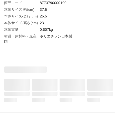
商品コード
8773790000190
本体サイズ-幅(cm)
37.5
本体サイズ-奥行(cm)
25.5
本体サイズ-高さ(cm)
23
本体重量
0.607kg
材質・原材料・原産
ポリエチレン日本製
国
特徴
様々なシーンで活用できる形状安定型のや
わらかいプラスチック収納ケースです。水
洗いが可能なので、お手入れも楽々!長くお
使い頂くことが可能です。フタも合わせて
ご使用頂くことで重ね置きもできます。
注意事項
※ご購入前に商品と設置場所のサイズが合
っているか必ずご確認ください。
JANコード
4904746132192