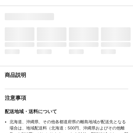
にくい構造です。3つの深引出しで厚手の衣
類もたっぷり収納できます。
注意事項
※ご購入前に商品と設置場所のサイズが合
っているか必ずご確認ください。
JANコード
4904746445285
商品説明
注意事項
配送地域・送料について
北海道、沖縄県、その他各都道府県の離島地域が配送先となる
場合は、地域配送料（北海道：500円、沖縄県およびその他離