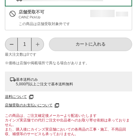
店舗受取不可
CAINZ PickUp
この商品は店舗受取対象外です
カートに入れる
最大注文数は
0
です
※価格は​店舗や​掲載場所で​異なる​場合が​あります。
基本送料のみ
5,000円以上ご注文で基本送料無料
送料について
店舗受取のお支払いについて
この商品は、ご注文確定後メーカーより配送いたします
カインズ実店舗での代行ご注文や出品者へのお取り寄せ依頼は承っておりま
せん。
また、購入後にカインズ実店舗においての各商品の工事・施工、不用品回
収、補償等のサービスも承っておりません。