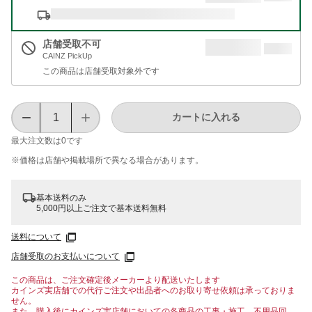
店舗受取不可
CAINZ PickUp
この商品は店舗受取対象外です
カートに入れる
最大注文数は
0
です
※価格は​店舗や​掲載場所で​異なる​場合が​あります。
基本送料のみ
5,000円以上ご注文で基本送料無料
送料について
店舗受取のお支払いについて
この商品は、ご注文確定後メーカーより配送いたします
カインズ実店舗での代行ご注文や出品者へのお取り寄せ依頼は承っておりま
せん。
また、購入後にカインズ実店舗においての各商品の工事・施工、不用品回