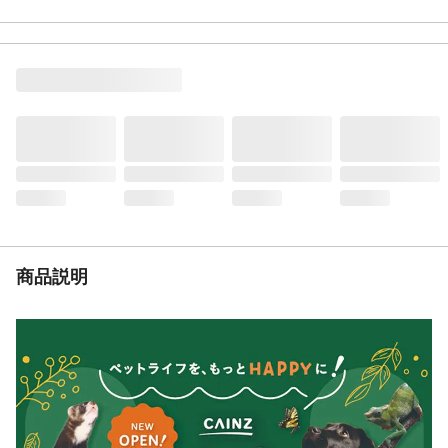
ップ付き。
お手入れ方法
手洗いOK洗濯機不可、漂白剤使用不可、タ
ンブル乾燥不可、日陰つり干し、アイロン
中、ドライクリーニング可
JANコード
4570164151222
商品説明