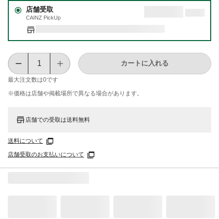
店舗受取
CAINZ PickUp
カートに入れる
最大注文数は
0
です
※価格は​店舗や​掲載場所で​異なる​場合が​あります。
店舗での受取は送料無料
送料について
店舗受取のお支払いについて