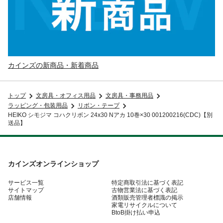
カインズの新商品・新着商品
トップ
文房具・オフィス用品
文房具・事務用品
ラッピング・包装用品
リボン・テープ
HEIKO シモジマ コハクリボン 24x30 Nアカ 10巻×30 001200216(CDC)【別
送品】
カインズオンラインショップ
サービス一覧
特定商取引法に基づく表記
サイトマップ
古物営業法に基づく表記
店舗情報
酒類販売管理者標識の掲示
家電リサイクルについて
BtoB掛け払い申込