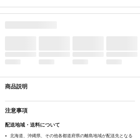
本体重量(g)
31.5g
材質・原材料・原産
◆材質/原材料：鉄粉、水、塩類、吸水性樹
国
脂、活性炭◆原産国：日本製
JANコード
4958308373868
商品説明
注意事項
配送地域・送料について
北海道、沖縄県、その他各都道府県の離島地域が配送先となる