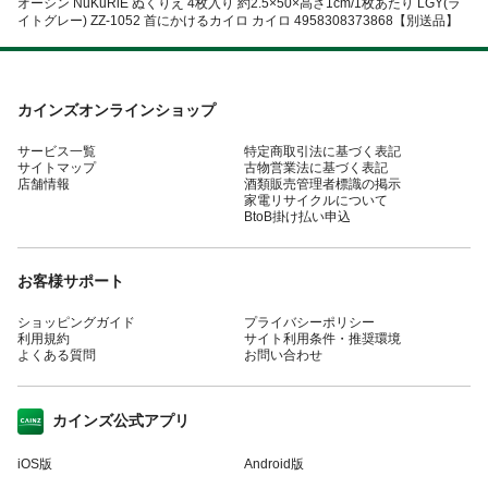
オーシン NuKuRiE ぬくりえ 4枚入り 約2.5×50×高さ1cm/1枚あたり LGY(ラ
イトグレー) ZZ-1052 首にかけるカイロ カイロ 4958308373868【別送品】
カインズオンラインショップ
サービス一覧
特定商取引法に基づく表記
サイトマップ
古物営業法に基づく表記
店舗情報
酒類販売管理者標識の掲示
家電リサイクルについて
BtoB掛け払い申込
お客様サポート
ショッピングガイド
プライバシーポリシー
利用規約
サイト利用条件・推奨環境
よくある質問
お問い合わせ
カインズ公式アプリ
iOS版
Android版