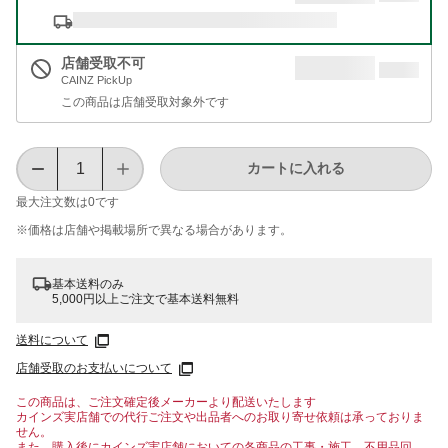
店舗受取不可
CAINZ PickUp
この商品は店舗受取対象外です
カートに入れる
最大注文数は
0
です
※価格は​店舗や​掲載場所で​異なる​場合が​あります。
基本送料のみ
5,000円以上ご注文で基本送料無料
送料について
店舗受取のお支払いについて
この商品は、ご注文確定後メーカーより配送いたします
カインズ実店舗での代行ご注文や出品者へのお取り寄せ依頼は承っておりま
せん。
また、購入後にカインズ実店舗においての各商品の工事・施工、不用品回