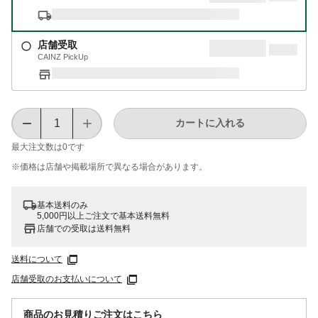
店舗受取
CAINZ PickUp
カートに入れる
最大注文数は
0
です
※価格は​店舗や​掲載場所で​異なる​場合が​あります。
基本送料のみ
5,000円以上ご注文で基本送料無料
店舗での受取は送料無料
送料について
店舗受取のお支払いについて
商品のお見積りご注文はこちら