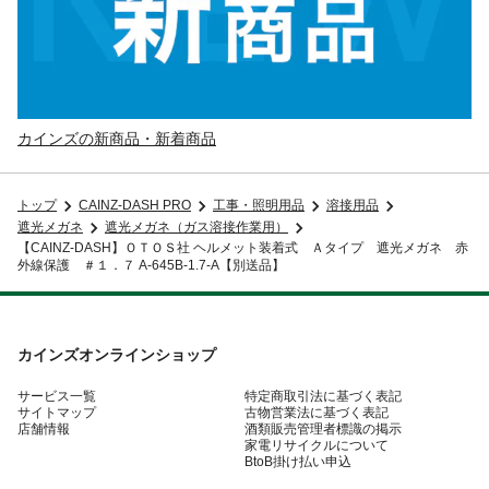
カインズの新商品・新着商品
トップ
CAINZ-DASH PRO
工事・照明用品
溶接用品
遮光メガネ
遮光メガネ（ガス溶接作業用）
【CAINZ-DASH】ＯＴＯＳ社 ヘルメット装着式 Ａタイプ 遮光メガネ 赤
外線保護 ＃１．７ A-645B-1.7-A【別送品】
カインズオンラインショップ
サービス一覧
特定商取引法に基づく表記
サイトマップ
古物営業法に基づく表記
店舗情報
酒類販売管理者標識の掲示
家電リサイクルについて
BtoB掛け払い申込