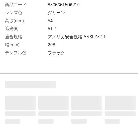
商品コード
8806361506210
レンズ色
グリーン
高さ(mm)
54
遮光度
#1.7
適合規格
アメリカ安全規格 ANSI Z87.1
幅(mm)
208
テンプル色
ブラック
生産国
韓国
重さ
35.600G
材質1
レンズ:ポリカーボネート(PC)