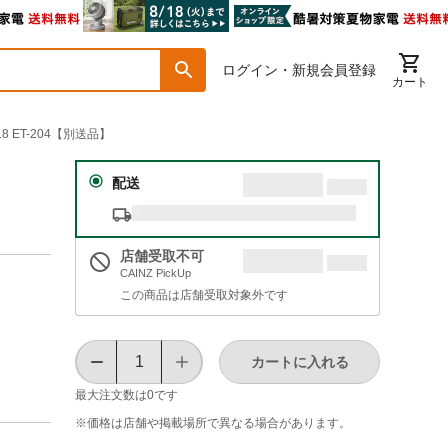
ログイン・新規会員登録
カート
8 ET-204【別送品】
配送
店舗受取不可
CAINZ PickUp
この商品は店舗受取対象外です
カートに入れる
最大注文数は
0
です
※価格は​店舗や​掲載場所で​異なる​場合が​あります。