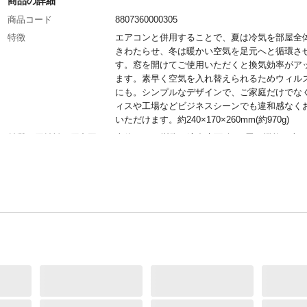
商品の詳細
商品コード
8807360000305
特徴
エアコンと併用することで、夏は冷気を部屋全
きわたらせ、冬は暖かい空気を足元へと循環さ
す。窓を開けてご使用いただくと換気効率がア
ます。素早く空気を入れ替えられるためウィル
にも。シンプルなデザインで、ご家庭だけでな
ィスや工場などビジネスシーンでも違和感なく
いただけます。約240×170×260mm(約970g)
材質・原材料・原産国
本体：ABS樹脂、適合床面積：8畳、機能：上
調整(手動・約90°)・風量3段階ダイヤル調整、
力：AC100V/25W・50/60Hz、コードの長さ：
1.1m、ハネ経：約15.5cm 中国製
JANコード
4975192090718