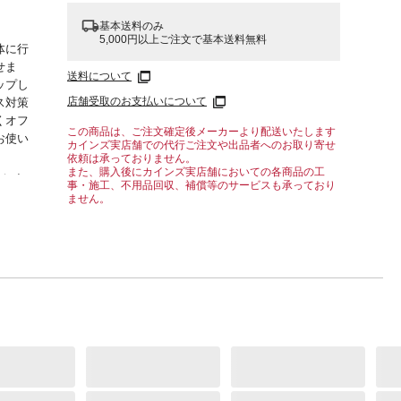
基本送料のみ
5,000円以上ご注文で基本送料無料
体に行
せま
送料について
ップし
店舗受取のお支払いについて
ス対策
くオフ
この商品は、ご注文確定後メーカーより配送いたします
お使い
カインズ実店舗での代行ご注文や出品者へのお取り寄せ
依頼は承っておりません。
また、購入後にカインズ実店舗においての各商品の工
下角度
事・施工、不用品回収、補償等のサービスも承っており
消費電
ません。
約