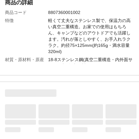
商品の詳細
商品コード
8807360001002
特徴
軽くて丈夫なステンレス製で、保温力の高
い真空二重構造。お家での使用はもちろ
ん、キャンプなどのアウトドアでも活躍し
ます。汚れが落としやすく、お手入れラク
ラク。約径75×125mm(約165g・満水容量
320ml)
材質・原材料・原産
18-8ステンレス鋼(真空二重構造・内外面サ
国
テン仕上げ) 中国製
JANコード
4975192085639