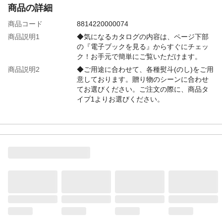
商品の詳細
商品コード
8814220000074
商品説明1
◆気になるカタログの内容は、ページ下部
の『電子ブックを見る』からすぐにチェッ
ク！お手元で簡単にご覧いただけます。
商品説明2
◆ご用途に合わせて、各種熨斗(のし)をご用
意しております。贈り物のシーンに合わせ
てお選びください。ご注文の際に、商品タ
イプ1よりお選びください。
特徴
256ページ/掲載商品数約455点
注意事項1
●商品ラインナップはコースにより異なりま
す。●また掲載商品や誌面等はリニューアル
により変動することがあります。●お客様の
ご都合による返品、交換はお受けできませ
ん。
注意事項2
ご注文時のお届け先設定については、ペー
ジ下部「よくある質問」をご確認くださ
い。
本体サイズ-幅(cm)
19