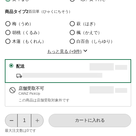
商品タイプ2
百日草（ひゃくにちそう）
梅（うめ）
萩（はぎ）
胡桃（くるみ）
楓（かえで）
木蓮（もくれん）
白百合（しらゆり）
もっと見る (+9件)
配送
店舗受取不可
CAINZ PickUp
この商品は店舗受取対象外です
カートに入れる
最大注文数は
0
です