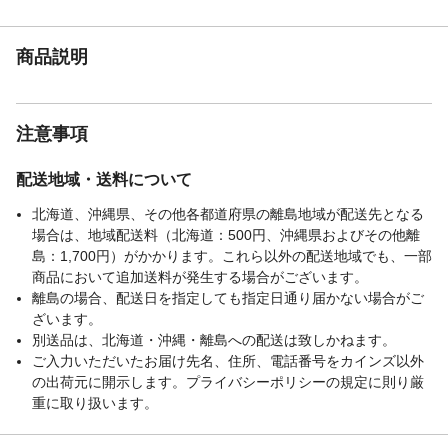
本体サイズ-奥行(cm)
26
本体サイズ-高さ(cm)
2.5
本体重量(g)
395.58g
商品説明
材質・原材料・原産
日本製
国
注意事項
配送地域・送料について
北海道、沖縄県、その他各都道府県の離島地域が配送先となる
場合は、地域配送料（北海道：500円、沖縄県およびその他離
島：1,700円）がかかります。これら以外の配送地域でも、一部
商品において追加送料が発生する場合がございます。
離島の場合、配送日を指定しても指定日通り届かない場合がご
ざいます。
別送品は、北海道・沖縄・離島への配送は致しかねます。
ご入力いただいたお届け先名、住所、電話番号をカインズ以外
の出荷元に開示します。プライバシーポリシーの規定に則り厳
重に取り扱います。