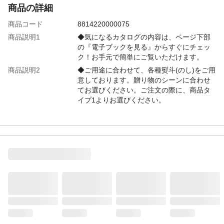
商品の詳細
商品コード
8814220000075
商品説明1
◆気になるカタログの内容は、ページ下部
の『電子ブックを見る』からすぐにチェッ
ク！お手元で簡単にご覧いただけます。
商品説明2
◆ご用途に合わせて、各種熨斗(のし)をご用
意しております。贈り物のシーンに合わせ
てお選びください。ご注文の際に、商品タ
イプ1よりお選びください。
特徴
256ページ/掲載商品数約353点
注意事項1
●商品ラインナップはコースにより異なりま
す。●また掲載商品や誌面等はリニューアル
により変動することがあります。●お客様の
ご都合による返品、交換はお受けできませ
ん。
注意事項2
ご注文時のお届け先設定については、ペー
ジ下部「よくある質問」をご確認くださ
い。
本体サイズ-幅(cm)
19