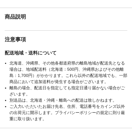
本体サイズ-奥行(cm)
26
本体サイズ-高さ(cm)
2.5
本体重量(g)
395.58g
商品説明
材質・原材料・原産
日本製
国
注意事項
配送地域・送料について
北海道、沖縄県、その他各都道府県の離島地域が配送先となる
場合は、地域配送料（北海道：500円、沖縄県およびその他離
島：1,700円）がかかります。これら以外の配送地域でも、一部
商品において追加送料が発生する場合がございます。
離島の場合、配送日を指定しても指定日通り届かない場合がご
ざいます。
別送品は、北海道・沖縄・離島への配送は致しかねます。
ご入力いただいたお届け先名、住所、電話番号をカインズ以外
の出荷元に開示します。プライバシーポリシーの規定に則り厳
重に取り扱います。