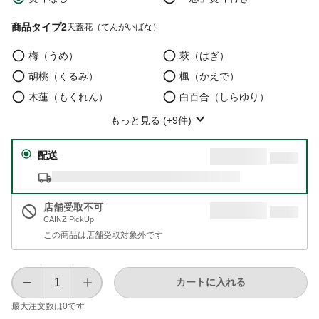
商品タイプ2
天蓋花（てんがいばな）
梅（うめ）
萩（はぎ）
胡桃（くるみ）
楓（かえで）
木蓮（もくれん）
白百合（しらゆり）
もっと見る (+9件)
配送
店舗受取不可
CAINZ PickUp
この商品は店舗受取対象外です
カートに入れる
最大注文数は
0
です