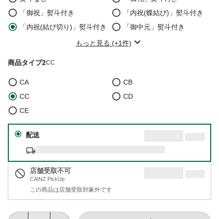
「御祝」熨斗付き
「内祝(蝶結び)」熨斗付き
「内祝(結び切り)」熨斗付き
「御中元」熨斗付き
もっと見る (+1件)
商品タイプ2
CC
CA
CB
CC
CD
CE
配送
店舗受取不可
CAINZ PickUp
この商品は店舗受取対象外です