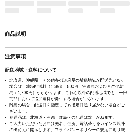
ジ下部「よくある質問」をご確認くださ
い。
本体サイズ-幅(cm)
21
本体サイズ-奥行(cm)
28.5
本体サイズ-高さ(cm)
2
商品説明
本体重量(g)
229.78g
材質・原材料・原産
日本製
国
注意事項
配送地域・送料について
北海道、沖縄県、その他各都道府県の離島地域が配送先となる
場合は、地域配送料（北海道：500円、沖縄県およびその他離
島：1,700円）がかかります。これら以外の配送地域でも、一部
商品において追加送料が発生する場合がございます。
離島の場合、配送日を指定しても指定日通り届かない場合がご
ざいます。
別送品は、北海道・沖縄・離島への配送は致しかねます。
ご入力いただいたお届け先名、住所、電話番号をカインズ以外
の出荷元に開示します。プライバシーポリシーの規定に則り厳