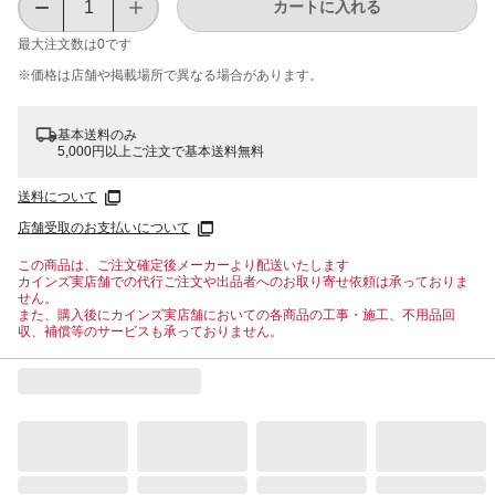
カートに入れる
最大注文数は
0
です
※価格は​店舗や​掲載場所で​異なる​場合が​あります。
基本送料のみ
5,000円以上ご注文で基本送料無料
送料について
店舗受取のお支払いについて
この商品は、ご注文確定後メーカーより配送いたします
カインズ実店舗での代行ご注文や出品者へのお取り寄せ依頼は承っておりま
せん。
また、購入後にカインズ実店舗においての各商品の工事・施工、不用品回
収、補償等のサービスも承っておりません。