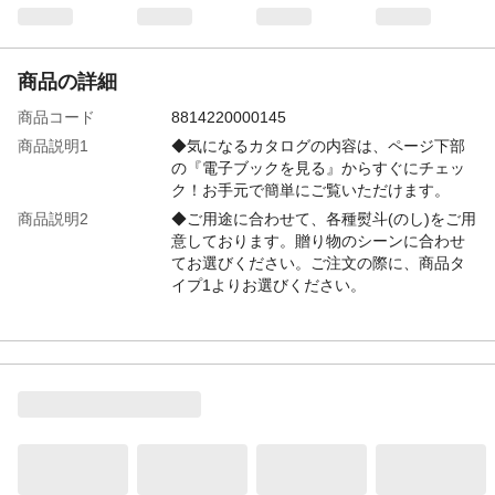
商品の詳細
商品コード
8814220000145
商品説明1
◆気になるカタログの内容は、ページ下部
の『電子ブックを見る』からすぐにチェッ
ク！お手元で簡単にご覧いただけます。
商品説明2
◆ご用途に合わせて、各種熨斗(のし)をご用
意しております。贈り物のシーンに合わせ
てお選びください。ご注文の際に、商品タ
イプ1よりお選びください。
特徴
「内祝(結び切り)」熨斗付き 80ページ/掲載
商品数約35点本
注意事項1
●商品ラインナップはコースにより異なりま
す。●また掲載商品や誌面等はリニューアル
により変動することがあります。●お客様の
ご都合による返品、交換はお受けできませ
ん。
注意事項2
ご注文時のお届け先設定については、ペー