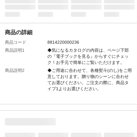
商品の詳細
商品コード
8814220000236
商品説明1
◆気になるカタログの内容は、ページ下部
の『電子ブックを見る』からすぐにチェッ
ク！お手元で簡単にご覧いただけます。
商品説明2
◆ご用途に合わせて、各種熨斗(のし)をご用
意しております。贈り物のシーンに合わせ
てお選びください。ご注文の際に、商品タ
イプ1よりお選びください。
特徴
「御中元」熨斗付き 144ページ/掲載商品数
約120点
注意事項1
●商品ラインナップはコースにより異なりま
す。●また掲載商品や誌面等はリニューアル
により変動することがあります。●お客様の
ご都合による返品、交換はお受けできませ
ん。