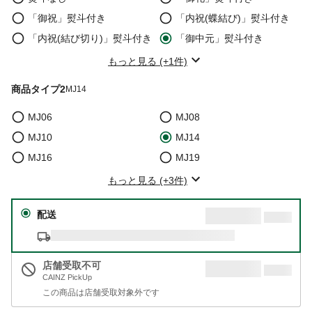
「御祝」熨斗付き
「内祝(蝶結び)」熨斗付き
「内祝(結び切り)」熨斗付き
「御中元」熨斗付き
もっと見る (+1件)
商品タイプ2
MJ14
MJ06
MJ08
MJ10
MJ14
MJ16
MJ19
もっと見る (+3件)
配送
店舗受取不可
CAINZ PickUp
この商品は店舗受取対象外です