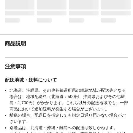
注意事項2
ご注文時のお届け先設定については、ペー
ジ下部「よくある質問」をご確認くださ
い。
本体サイズ-幅(cm)
19
本体サイズ-奥行(cm)
26
本体サイズ-高さ(cm)
2.5
商品説明
本体重量(g)
377.34g
材質・原材料・原産
日本製
国
注意事項
配送地域・送料について
北海道、沖縄県、その他各都道府県の離島地域が配送先となる
場合は、地域配送料（北海道：500円、沖縄県およびその他離
島：1,700円）がかかります。これら以外の配送地域でも、一部
商品において追加送料が発生する場合がございます。
離島の場合、配送日を指定しても指定日通り届かない場合がご
ざいます。
別送品は、北海道・沖縄・離島への配送は致しかねます。