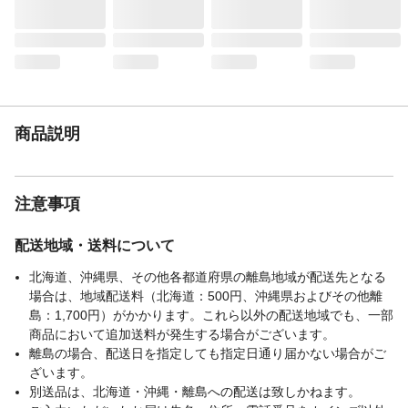
注意事項2
ご注文時のお届け先設定については、ペー
ジ下部「よくある質問」をご確認くださ
い。
本体サイズ-幅(cm)
19
本体サイズ-奥行(cm)
26
本体サイズ-高さ(cm)
2.5
商品説明
本体重量(g)
442.94g
材質・原材料・原産
日本製
国
注意事項
配送地域・送料について
北海道、沖縄県、その他各都道府県の離島地域が配送先となる
場合は、地域配送料（北海道：500円、沖縄県およびその他離
島：1,700円）がかかります。これら以外の配送地域でも、一部
商品において追加送料が発生する場合がございます。
離島の場合、配送日を指定しても指定日通り届かない場合がご
ざいます。
別送品は、北海道・沖縄・離島への配送は致しかねます。