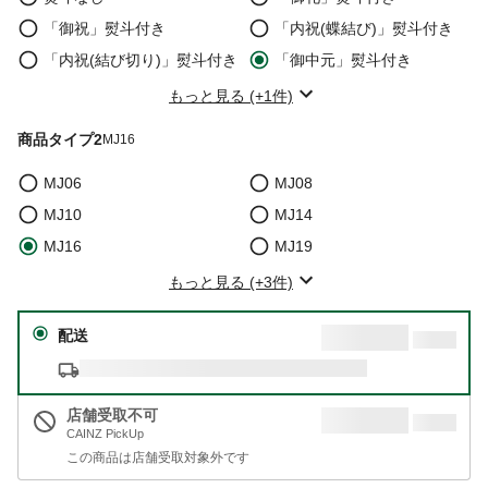
「御祝」熨斗付き
「内祝(蝶結び)」熨斗付き
「内祝(結び切り)」熨斗付き
「御中元」熨斗付き
もっと見る (+1件)
商品タイプ2
MJ16
MJ06
MJ08
MJ10
MJ14
MJ16
MJ19
もっと見る (+3件)
配送
店舗受取不可
CAINZ PickUp
この商品は店舗受取対象外です