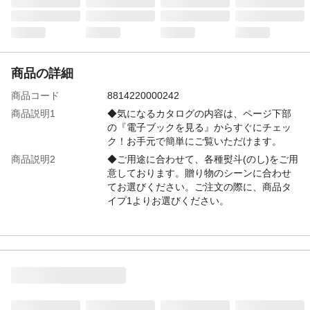
商品の詳細
商品コード
8814220000242
商品説明1
◆気になるカタログの内容は、ページ下部
の『電子ブックを見る』からすぐにチェッ
ク！お手元で簡単にご覧いただけます。
商品説明2
◆ご用途に合わせて、各種熨斗(のし)をご用
意しております。贈り物のシーンに合わせ
てお選びください。ご注文の際に、商品タ
イプ1よりお選びください。
特徴
「御中元」熨斗付き 160ページ/掲載商品数
約160点
注意事項1
●商品ラインナップはコースにより異なりま
す。●また掲載商品や誌面等はリニューアル
により変動することがあります。●お客様の
ご都合による返品、交換はお受けできませ
ん。