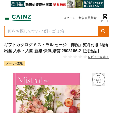
ログイン・新規会員登録
カート
ギフトカタログ ミストラル セージ「御祝」熨斗付き 結婚
出産 入学・入園 新築 快気 贈答 2503106-2【別送品】
レビューを書く
メーカー直送