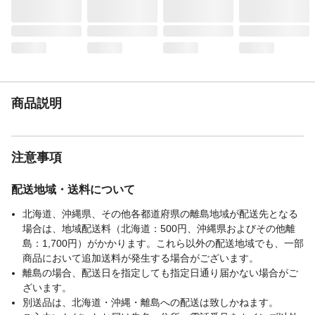
注意事項2
ご注文時のお届け先設定については、ペー
ジ下部「よくある質問」をご確認くださ
い。
本体サイズ-幅(cm)
19
本体サイズ-奥行(cm)
26
本体サイズ-高さ(cm)
2.5
商品説明
本体重量(g)
508.54g
材質・原材料・原産
日本製
国
注意事項
配送地域・送料について
北海道、沖縄県、その他各都道府県の離島地域が配送先となる
場合は、地域配送料（北海道：500円、沖縄県およびその他離
島：1,700円）がかかります。これら以外の配送地域でも、一部
商品において追加送料が発生する場合がございます。
離島の場合、配送日を指定しても指定日通り届かない場合がご
ざいます。
別送品は、北海道・沖縄・離島への配送は致しかねます。