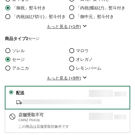
「御祝」熨斗付き
「内祝(蝶結び)」熨斗付き
「内祝(結び切り)」熨斗付き
「御中元」熨斗付き
もっと見る (+1件)
商品タイプ2
セージ
ソレル
マロウ
セージ
オレガノ
アルニカ
レモンバーム
もっと見る (+9件)
配送
店舗受取不可
CAINZ PickUp
この商品は店舗受取対象外です