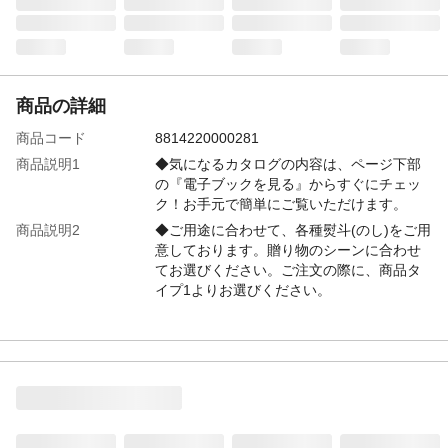
商品の詳細
商品コード
8814220000281
商品説明1
◆気になるカタログの内容は、ページ下部
の『電子ブックを見る』からすぐにチェッ
ク！お手元で簡単にご覧いただけます。
商品説明2
◆ご用途に合わせて、各種熨斗(のし)をご用
意しております。贈り物のシーンに合わせ
てお選びください。ご注文の際に、商品タ
イプ1よりお選びください。
特徴
「御祝」熨斗付き 360ページ/掲載商品数約
1089点
注意事項1
●商品ラインナップはコースにより異なりま
す。●また掲載商品や誌面等はリニューアル
により変動することがあります。●お客様の
ご都合による返品、交換はお受けできませ
ん。