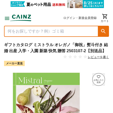
ログイン・新規会員登録
カート
ギフトカタログ ミストラル オレガノ「御祝」熨斗付き 結
婚 出産 入学・入園 新築 快気 贈答 2503107-2【別送品】
レビューを書く
メーカー直送