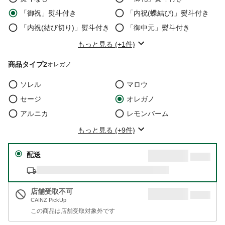
「御祝」熨斗付き
「内祝(蝶結び)」熨斗付き
「内祝(結び切り)」熨斗付き
「御中元」熨斗付き
もっと見る (+1件)
商品タイプ2
オレガノ
ソレル
マロウ
セージ
オレガノ
アルニカ
レモンバーム
もっと見る (+9件)
配送
店舗受取不可
CAINZ PickUp
この商品は店舗受取対象外です