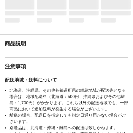
注意事項2
ご注文時のお届け先設定については、ペー
ジ下部「よくある質問」をご確認くださ
い。
本体サイズ-幅(cm)
19
本体サイズ-奥行(cm)
26
本体サイズ-高さ(cm)
2.5
商品説明
本体重量(g)
377.34g
材質・原材料・原産
日本製
国
注意事項
配送地域・送料について
北海道、沖縄県、その他各都道府県の離島地域が配送先となる
場合は、地域配送料（北海道：500円、沖縄県およびその他離
島：1,700円）がかかります。これら以外の配送地域でも、一部
商品において追加送料が発生する場合がございます。
離島の場合、配送日を指定しても指定日通り届かない場合がご
ざいます。
別送品は、北海道・沖縄・離島への配送は致しかねます。