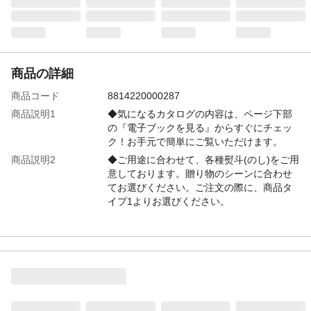
商品の詳細
商品コード
8814220000287
商品説明1
◆気になるカタログの内容は、ページ下部
の『電子ブックを見る』からすぐにチェッ
ク！お手元で簡単にご覧いただけます。
商品説明2
◆ご用途に合わせて、各種熨斗(のし)をご用
意しております。贈り物のシーンに合わせ
てお選びください。ご注文の際に、商品タ
イプ1よりお選びください。
特徴
「御祝」熨斗付き 264ページ/掲載商品数約
680点
注意事項1
●商品ラインナップはコースにより異なりま
す。●また掲載商品や誌面等はリニューアル
により変動することがあります。●お客様の
ご都合による返品、交換はお受けできませ
ん。