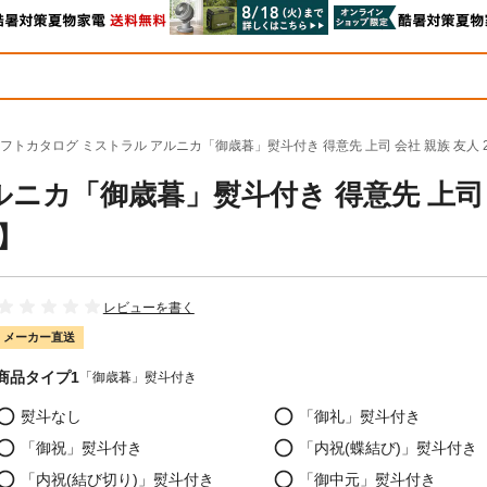
フトカタログ ミストラル アルニカ「御歳暮」熨斗付き 得意先 上司 会社 親族 友人 25
ルニカ「御歳暮」熨斗付き 得意先 上司
品】
レビューを書く
メーカー直送
商品タイプ1
「御歳暮」熨斗付き
熨斗なし
「御礼」熨斗付き
「御祝」熨斗付き
「内祝(蝶結び)」熨斗付き
「内祝(結び切り)」熨斗付き
「御中元」熨斗付き