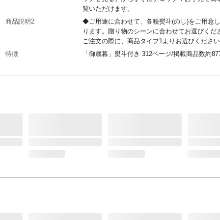
覧いただけます。
商品説明2
◆ご用途に合わせて、各種熨斗(のし)をご用意
ります。贈り物のシーンに合わせてお選びくだ
ご注文の際に、商品タイプ1よりお選びくださ
特徴
「御歳暮」熨斗付き 312ページ/掲載商品数約87
注意事項1
●商品ラインナップはコースにより異なります。
た掲載商品や誌面等はリニューアルにより変動
とがあります。●お客様のご都合による返品、
お受けできません。
注意事項2
ご注文時のお届け先設定については、ページ下
くある質問」をご確認ください。
本体サイズ-幅(cm)
19
本体サイズ-奥行(cm)
26
本体サイズ-高さ(cm)
2.5
本体重量(g)
442.94g
材質・原材料・原産国
日本製