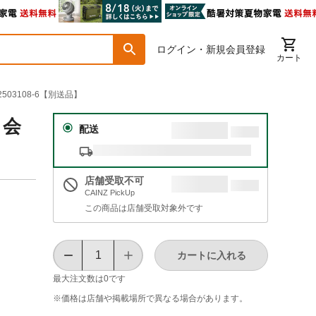
ログイン・新規会員登録
カート
03108-6【別送品】
 会
配送
店舗受取不可
CAINZ PickUp
この商品は店舗受取対象外です
カートに入れる
最大注文数は
0
です
※価格は​店舗や​掲載場所で​異なる​場合が​あります。