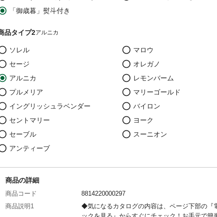
「御歳暮」熨斗付き
商品タイプ2
アルニカ
ソレル
マロウ
セージ
オレガノ
アルニカ
レモンバーム
プルメリア
マリーゴールド
イングリッシュラベンダー
バイロン
セントマリー
ヨーク
セーブル
スーニオン
アンティーブ
商品の詳細
商品コード
8814220000297
商品説明1
◆気になるカタログの内容は、ページ下部の『
ックを見る』からすぐにチェック！お手元で簡