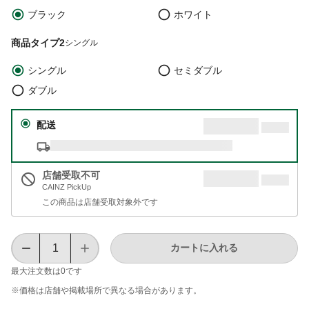
ブラック
ホワイト
商品タイプ2
シングル
シングル
セミダブル
ダブル
配送
店舗受取不可
CAINZ PickUp
この商品は店舗受取対象外です
カートに入れる
最大注文数は
0
です
※価格は​店舗や​掲載場所で​異なる​場合が​あります。