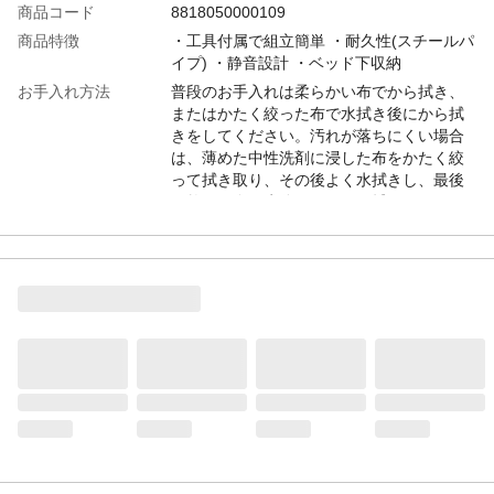
商品コード
8818050000109
商品特徴
・工具付属で組立簡単 ・耐久性(スチールパ
イプ) ・静音設計 ・ベッド下収納
お手入れ方法
普段のお手入れは柔らかい布でから拭き、
またはかたく絞った布で水拭き後にから拭
きをしてください。汚れが落ちにくい場合
は、薄めた中性洗剤に浸した布をかたく絞
って拭き取り、その後よく水拭きし、最後
に乾いた布で水分をしっかり拭きとってく
ださい。ボルト等を使用している商品は定
期的に点検して締め直してください。高温
や湿気によるカビ・ダニの発生を防ぐた
め、定期的に室内の換気を行うようにして
ください。
注意事項1
耐荷重(120kg)を守りご使用ください。より
長くお使いいただくため、厚さ15cm以上の
ベッド用マットレスを必ずご使用くださ
い。ベッドフレームに敷き布団をご使用の
場合、床材等に直接体圧が加わるため、破
損につながる可能性がございますので避け
てください。ベッドフレームの上で飛び跳