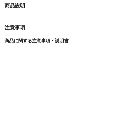
ねるなど、荷重が一点に集中すると破損の
商品説明
原因になりますのでおやめください。
注意事項2
セミダブルとダブル、クイーンで共通の取
扱説明書となっている場合がございます
が、組立時に問題はございません。ネジパ
注意事項
ーツの一部があらかじめ本体に取付けられ
ている場合がございます。お手数ですが事
商品に関する注意事項・説明書
前にご確認の上、組立をお願いします。開
梱直後、新品特有のにおいが発生しますが
害はありません。通気の良い場所に置いて
おくとにおいが薄れていきます。組立時、
十分なスペースを確保し、敷物等で床面の
保護を行うようにしてください。組み立て
は2人以上で行ってください。
注意事項3
日光や冷暖房器具の風はフォームの劣化、
変形・変色につながる可能性がありますの
で避けてください。ストーブなど火のそば
で使わないでください。商品を移動する際
は、2人以上で商品を床面から離して移動さ
せてください。ベッドフレームは平らな場
所に水平になるよう設置してください。
注意事項4
マットの上でのみご使用ください。本製品