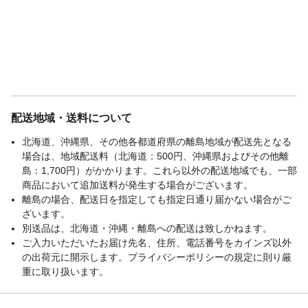
は家庭用寝具を目的としております。本来
の用途以外で使用しないでください。思わ
ぬ事故やケガの原因になります。商品スペ
ックは予告なく変更する場合がございます
ので、予めご了承ください。
保証期間
◆5年◆保証内容は、説明書をご確認くださ
い
ベッド下サイズ(cm)
床からベッドフレーム高さ：31.5
配送地域・送料について
おすすめマットレス
195×97（W×D）
北海道、沖縄県、その他各都道府県の離島地域が配送先となる
サイズ(cm)
場合は、地域配送料（北海道：500円、沖縄県およびその他離
梱包サイズ/配送方法
◆42.0×104.0×6.0(cm) 重量10.96(kg)◆軒
島：1,700円）がかかります。これら以外の配送地域でも、一部
先渡し（配送業者が商品を荷受人の家の玄
商品において追加送料が発生する場合がございます。
関や建物の入り口まで運び、そこで荷物を
離島の場合、配送日を指定しても指定日通り届かない場合がご
引き渡す配送方法です。）
ざいます。
本体サイズ-幅(cm)
195
別送品は、北海道・沖縄・離島への配送は致しかねます。
本体サイズ-奥行(cm)
97
ご入力いただいたお届け先名、住所、電話番号をカインズ以外
本体サイズ-高さ(cm)
35.5
の出荷元に開示します。プライバシーポリシーの規定に則り厳
重に取り扱います。
本体重量(kg)
9.72kg
材質・原材料・原産
◆材質：主材：スチール、ポリプロピレン
国
◆原産国：中国製