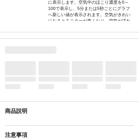
に表示します。空気中のほこり濃度を0～
100で表示し、5分または5秒ごとにグラフ
へ新しい値が表示されます。空気がきれい
になるとモニターが青くなり、空気が汚れ
ているとモニターが赤くなるので、一目で
空気の状態が分かります。運転モードは静
音・標準・強・自動の4モードに、短時間運
転のターボが搭載されています。
商品特徴2
自動運転は、モニターに表示されるほこり
濃度レベルに応じて、自動で風量が変化し
ます。ターボモードでファンが高速回転し
汚れた空気をぐんぐん吸い込みハイスピー
ドで清浄します。集塵フィルター(HEPAフ
ィルター)・活性炭フィルター・プレフィル
ターが高い空気洗浄能力を発揮し、花粉・
ほこり・ニオイを除去します。センサーの
お掃除時期やフィルター交換の時期になる
と、ランプが点灯してお知らせします。 過
商品説明
去60分間または60秒間のほこり濃度変化を
モニターに表示します。
備考1
消費電力：静音(50Hz/38W・60Hz/35W)/標
注意事項
準(50Hz/54W・60Hz/57W)/強(50Hz/71W・