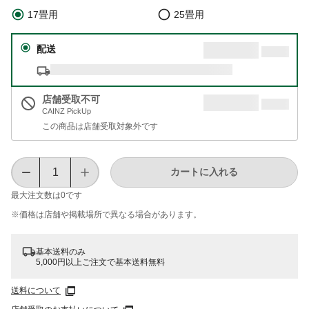
17畳用
25畳用
配送
店舗受取不可
CAINZ PickUp
この商品は店舗受取対象外です
カートに入れる
最大注文数は
0
です
※価格は​店舗や​掲載場所で​異なる​場合が​あります。
基本送料のみ
5,000円以上ご注文で基本送料無料
送料について