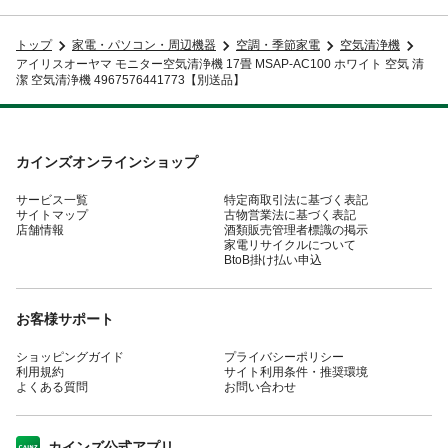
トップ
家電・パソコン・周辺機器
空調・季節家電
空気清浄機
アイリスオーヤマ モニター空気清浄機 17畳 MSAP-AC100 ホワイト 空気 清
潔 空気清浄機 4967576441773【別送品】
カインズオンラインショップ
サービス一覧
特定商取引法に基づく表記
サイトマップ
古物営業法に基づく表記
店舗情報
酒類販売管理者標識の掲示
家電リサイクルについて
BtoB掛け払い申込
お客様サポート
ショッピングガイド
プライバシーポリシー
利用規約
サイト利用条件・推奨環境
よくある質問
お問い合わせ
カインズ公式アプリ