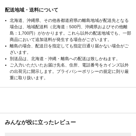
60Hz/81W)/ターボ(50Hz/85W・
60Hz/108W)風量：静音(50Hz/1.2立方メー
配送地域・送料について
トル/分・60Hz/1.0立方メートル/分)/標準
北海道、沖縄県、その他各都道府県の離島地域が配送先となる
(50Hz/2.9立方メートル/分・60Hz/2.9立方メ
場合は、地域配送料（北海道：500円、沖縄県およびその他離
ートル/分)/強(50Hz/3.4立方メートル/分・
島：1,700円）がかかります。これら以外の配送地域でも、一部
60Hz/3.2立方メートル/分)/ターボ(50Hz/3.7
商品において追加送料が発生する場合がございます。
立方メートル/分・60Hz/3.9立方メートル/
離島の場合、配送日を指定しても指定日通り届かない場合がご
分)
ざいます。
その他
◇保証期間：1年◇電源AC100V(50/60Hz共
別送品は、北海道・沖縄・離島への配送は致しかねます。
用)適用床面積17畳(28平方メートル)
ご入力いただいたお届け先名、住所、電話番号をカインズ以外
配送方法
軒先渡し(配送業者が商品を荷受人の家の玄
の出荷元に開示します。プライバシーポリシーの規定に則り厳
関や建物の入り口まで運び、そこで荷物を
重に取り扱います。
引き渡す配送方法です。)
商品サイズ(約mm)
W：400 D：168 H：536
カラー
ホワイト
本体重量
5500g
材質・原材料・原産
●素材：ABS樹脂 ●生産国：中国
国
みんなが役に立ったレビュー
ブランド名
アイリスオーヤマ
JANコード
4967576441773