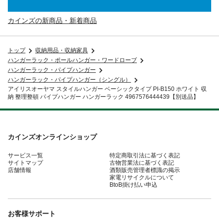
カインズの新商品・新着商品
トップ
収納用品・収納家具
ハンガーラック・ポールハンガー・ワードローブ
ハンガーラック・パイプハンガー
ハンガーラック・パイプハンガー（シングル）
アイリスオーヤマ スタイルハンガー ベーシックタイプ PI-B150 ホワイト 収
納 整理整頓 パイプハンガー ハンガーラック 4967576444439【別送品】
カインズオンラインショップ
サービス一覧
特定商取引法に基づく表記
サイトマップ
古物営業法に基づく表記
店舗情報
酒類販売管理者標識の掲示
家電リサイクルについて
BtoB掛け払い申込
お客様サポート