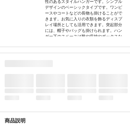
性のあるスタイルハンガーです。シンプル
デザインのベーシックタイプです。ワンピ
ースやコートなどの長物も掛けることがで
きます。お気に入りの衣類を飾るディスプ
レイ場所としても活用できます。突起部分
には、帽子やバッグも掛けられます。ハン
ガー下のスペースは靴や収納やボックスな
どを置け、空間を有効活用できます。簡単
組み立てです。 ●耐荷重(約)：ハンガーパイ
プ7kg
配送方法
軒先渡し(配送業者が商品を荷受人の家の玄
関や建物の入り口まで運び、そこで荷物を
引き渡す配送方法です。)
商品サイズ(約mm)
W：630 D：590 H：1510
カラー
ホワイト
本体重量
2450g
材質・原材料・原産
●素材：ハンガーパイプ：スチール(塩化ビ
国
ニル被覆)、パイプ：スチール(粉体塗装) ●
生産国：中国(大連)
商品説明
ブランド名
アイリスオーヤマ
JANコード
4967576444439